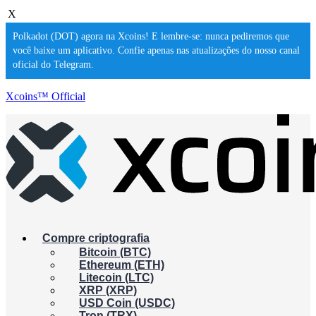
X
Polkadot (DOT) agora na Xcoins! E lembre-se: nunca pediremos que
você baixe um aplicativo. Confie apenas nas atualizações do nosso canal
oficial do Telegram.
Xcoins™ Official
Compre criptografia
Bitcoin (BTC)
Ethereum (ETH)
Litecoin (LTC)
XRP (XRP)
USD Coin (USDC)
Tron (TRX)