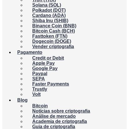
Solana (SOL)
Polkadot (DOT)
Cardano (ADA)
Shiba Inu (SHIB)
Binance Coin (BNB)
Bitcoin Cash (BCH)
Fasttoken (FTN)
Dogecoin (DOGE)
Vender criptografia
Pagamento
Credit or Debit
Apple Pay
Google Pay
Paypal
SEPA
Faster Payments
Trustly
Volt
Blog
Bitcoin
Notícias sobre criptografia
Análise de mercado
Academia de criptografia
Guia de criptografia