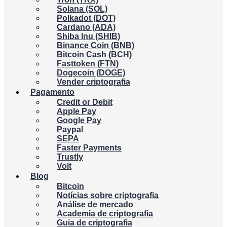
Solana (SOL)
Polkadot (DOT)
Cardano (ADA)
Shiba Inu (SHIB)
Binance Coin (BNB)
Bitcoin Cash (BCH)
Fasttoken (FTN)
Dogecoin (DOGE)
Vender criptografia
Pagamento
Credit or Debit
Apple Pay
Google Pay
Paypal
SEPA
Faster Payments
Trustly
Volt
Blog
Bitcoin
Notícias sobre criptografia
Análise de mercado
Academia de criptografia
Guia de criptografia