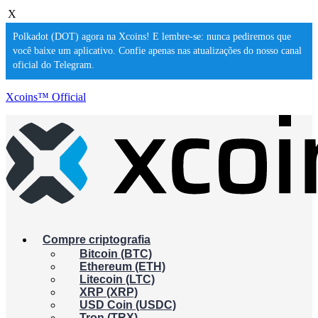
X
Polkadot (DOT) agora na Xcoins! E lembre-se: nunca pediremos que
você baixe um aplicativo. Confie apenas nas atualizações do nosso canal
oficial do Telegram.
Xcoins™ Official
Compre criptografia
Bitcoin (BTC)
Ethereum (ETH)
Litecoin (LTC)
XRP (XRP)
USD Coin (USDC)
Tron (TRX)