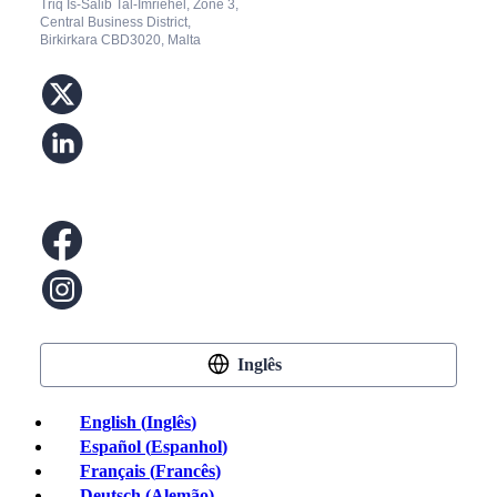
Triq Is-Salib Tal-Imriehel, Zone 3,
Central Business District,
Birkirkara CBD3020, Malta
Inglês
English
(
Inglês
)
Español
(
Espanhol
)
Français
(
Francês
)
Deutsch
(
Alemão
)