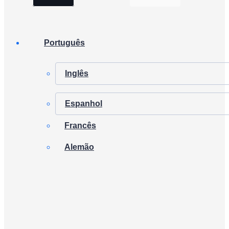
Português
Inglês
Espanhol
Francês
Alemão