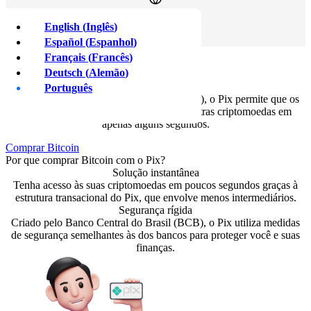
English
(
Inglês
)
Fazer login
Registre-se
Español
(
Espanhol
)
Français
(
Francês
)
Comprar Bitcoin com
Pix
Deutsch
(
Alemão
)
Português
Criado pelo Banco Central do Brasil (BCB), o Pix permite que os
clientes brasileiros comprem Bitcoin e outras criptomoedas em
apenas alguns segundos.
Comprar Bitcoin
Por que comprar Bitcoin com o Pix?
Solução instantânea
Tenha acesso às suas criptomoedas em poucos segundos graças à
estrutura transacional do Pix, que envolve menos intermediários.
Segurança rígida
Criado pelo Banco Central do Brasil (BCB), o Pix utiliza medidas
de segurança semelhantes às dos bancos para proteger você e suas
finanças.