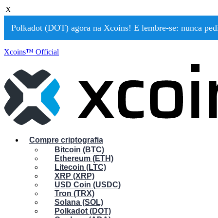
X
Polkadot (DOT) agora na Xcoins! E lembre-se: nunca pedir
Xcoins™ Official
Compre criptografia
Bitcoin (BTC)
Ethereum (ETH)
Litecoin (LTC)
XRP (XRP)
USD Coin (USDC)
Tron (TRX)
Solana (SOL)
Polkadot (DOT)