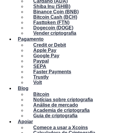
Cardano (ADA)
Shiba Inu (SHIB)
Binance Coin (BNB)
Bitcoin Cash (BCH)
Fasttoken (FTN)
Dogecoin (DOGE)
Vender criptografia
Pagamento
Credit or Debit
Apple Pay
Google Pay
Paypal
SEPA
Faster Payments
Trustly
Volt
Blog
Bitcoin
Notícias sobre criptografia
Análise de mercado
Academia de criptografia
Guia de criptografia
Apoiar
Comece a usar a Xcoins
Calculadora de Criptografia