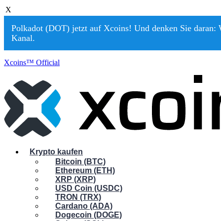
X
Polkadot (DOT) jetzt auf Xcoins! Und denken Sie daran: W
Kanal.
Xcoins™ Official
Krypto kaufen
Bitcoin (BTC)
Ethereum (ETH)
XRP (XRP)
USD Coin (USDC)
TRON (TRX)
Cardano (ADA)
Dogecoin (DOGE)