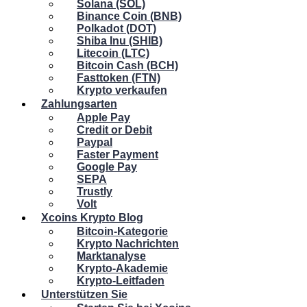
Solana (SOL)
Binance Coin (BNB)
Polkadot (DOT)
Shiba Inu (SHIB)
Litecoin (LTC)
Bitcoin Cash (BCH)
Fasttoken (FTN)
Krypto verkaufen
Zahlungsarten
Apple Pay
Credit or Debit
Paypal
Faster Payment
Google Pay
SEPA
Trustly
Volt
Xcoins Krypto Blog
Bitcoin-Kategorie
Krypto Nachrichten
Marktanalyse
Krypto-Akademie
Krypto-Leitfaden
Unterstützen Sie