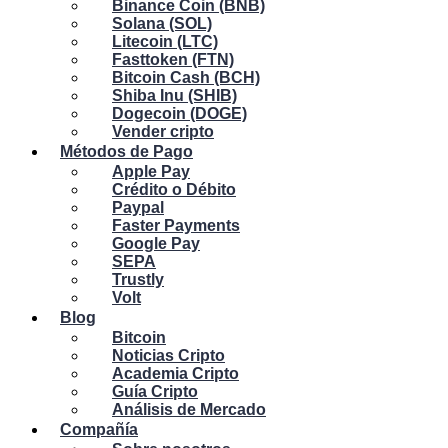
Binance Coin (BNB)
Solana (SOL)
Litecoin (LTC)
Fasttoken (FTN)
Bitcoin Cash (BCH)
Shiba Inu (SHIB)
Dogecoin (DOGE)
Vender cripto
Métodos de Pago
Apple Pay
Crédito o Débito
Paypal
Faster Payments
Google Pay
SEPA
Trustly
Volt
Blog
Bitcoin
Noticias Cripto
Academia Cripto
Guía Cripto
Análisis de Mercado
Compañía