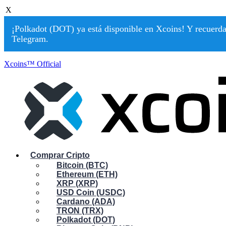
X
¡Polkadot (DOT) ya está disponible en Xcoins! Y recuerda:
Telegram.
Xcoins™ Official
Comprar Cripto
Bitcoin (BTC)
Ethereum (ETH)
XRP (XRP)
USD Coin (USDC)
Cardano (ADA)
TRON (TRX)
Polkadot (DOT)