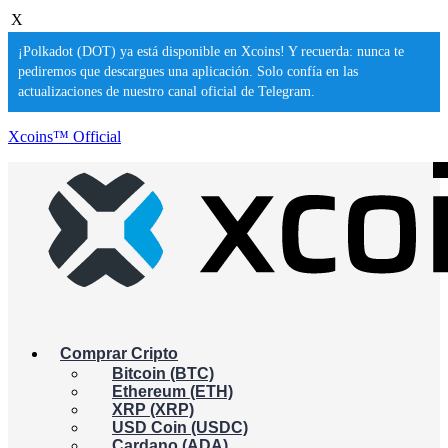
X
¡Polkadot (DOT) ya está disponible en Xcoins! Y recuerda: nunca te
pediremos que descargues una aplicación. Solo confía en las
actualizaciones de nuestro canal oficial de Telegram.
Xcoins™ Official
Comprar Cripto
Bitcoin (BTC)
Ethereum (ETH)
XRP (XRP)
USD Coin (USDC)
Cardano (ADA)