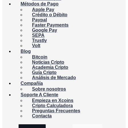
Métodos de Pago
Apple Pay
Crédito o Débito
Paypal
Faster Payments
Google Pay
SEPA
Trustly
Volt
Blog
Bitcoin
Noticias Cripto
Academia Cripto
Guía Cripto
Análisis de Mercado
Compañía
Sobre nosotros
Soporte A Cliente
Empieza en Xcoins
Cripto Calculadora
Preguntas Frecuentes
Contacta