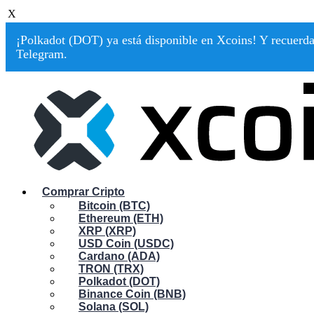
X
¡Polkadot (DOT) ya está disponible en Xcoins! Y recuerda:
Telegram.
Comprar Cripto
Bitcoin (BTC)
Ethereum (ETH)
XRP (XRP)
USD Coin (USDC)
Cardano (ADA)
TRON (TRX)
Polkadot (DOT)
Binance Coin (BNB)
Solana (SOL)