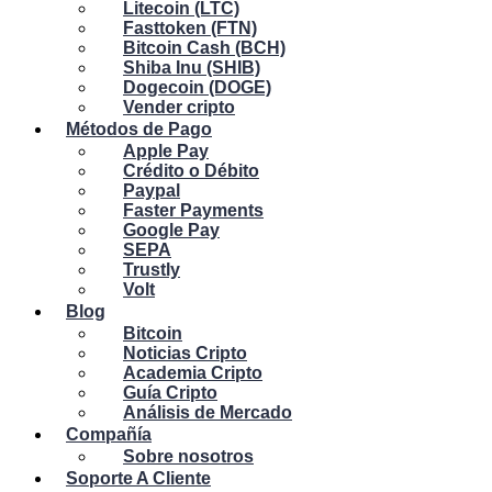
Litecoin (LTC)
Fasttoken (FTN)
Bitcoin Cash (BCH)
Shiba Inu (SHIB)
Dogecoin (DOGE)
Vender cripto
Métodos de Pago
Apple Pay
Crédito o Débito
Paypal
Faster Payments
Google Pay
SEPA
Trustly
Volt
Blog
Bitcoin
Noticias Cripto
Academia Cripto
Guía Cripto
Análisis de Mercado
Compañía
Sobre nosotros
Soporte A Cliente